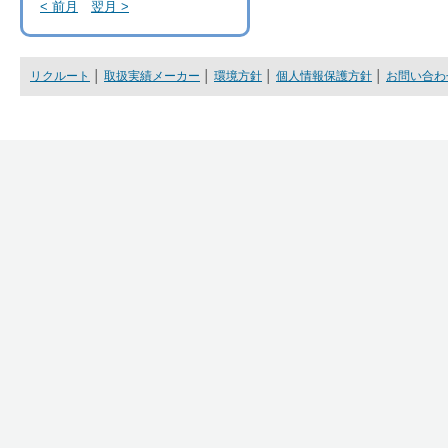
< 前月
翌月 >
リクルート
│
取扱実績メーカー
│
環境方針
│
個人情報保護方針
│
お問い合わ