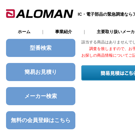
IC・電子部品の緊急調達なら
ホーム
｜
事業紹介
｜
主要取り扱いメー
該当する商品はありませんで
型番検索
調査を致しますので、お手
お探しの商品情報についてご
簡易お見積り
メーカー検索
無料の会員登録はこちら