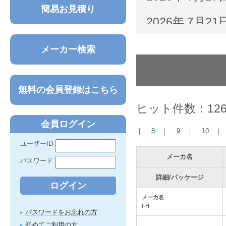
簡易お見積り
2026年 7
月
21
いつもご利用
メーカー検索
下記の日程で、通
す。
2026年8月 8
無料の会員登録はこちら
・最終出荷日 8
ヒット件数：
12
2026年 7月
会員ログイン
｜
8
｜
9
｜
10
ユーザーID
2026年 7月
メーカ名
パスワード
2026年 7月
詳細/パッケージ
2026年 6月
メーカ名
FH
パスワードをお忘れの方
2026年 6月
初めてご利用の方